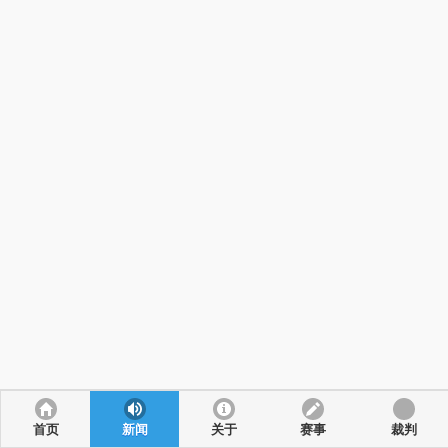
赛事新闻
首页
行业动态
新闻
协会新闻
关于
地方专栏
赛事
裁判
最新存证溯源公示