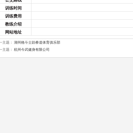
公交路线
训练时间
训练费用
教练介绍
网站地址
一主题：
湖州格斗士跆拳道体育俱乐部
一主题：
杭州今武健身有限公司