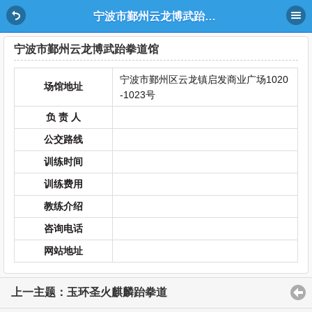
宁波市鄞州云龙博武跆拳道馆
宁波市鄞州云龙博武跆拳道馆
宁波市鄞州区云龙镇启发商业广场1020
场馆地址
-1023号
负 责 人
公交路线
训练时间
训练费用
教练介绍
咨询电话
网站地址
上一主题：玉环圣火麒麟跆拳道